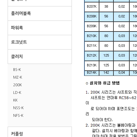
플러머블록
파워록
로크넛트
클러치
BS-K
MZ-K
200K
LD-K
KK
NSS-K
NFS-K
커플링