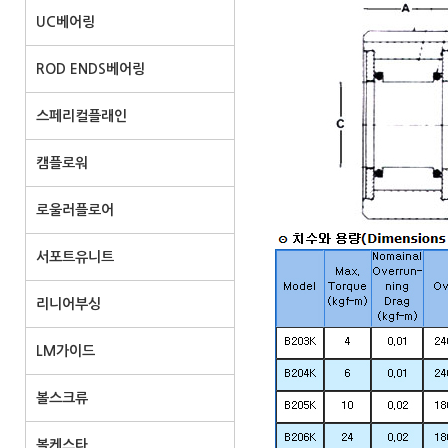
UC베어링
ROD ENDS베어링
스페리컬플래인
캠플로워
로울러플로어
서포트유니트
리니어부싱
LM가이드
볼스크류
볼케스타