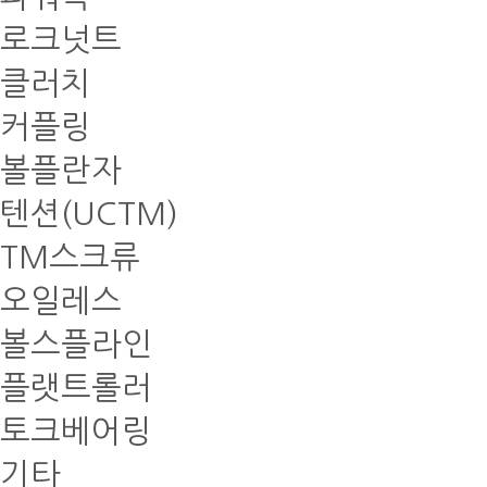
로크넛트
클러치
커플링
볼플란자
텐션(UCTM)
TM스크류
오일레스
볼스플라인
플랫트롤러
토크베어링
기타