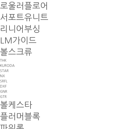
로울러플로어
서포트유니트
리니어부싱
LM가이드
볼스크류
THK
KURODA
STAR
NX
SRFL
DXF
GNR
GTR
볼케스타
플러머블록
파워록