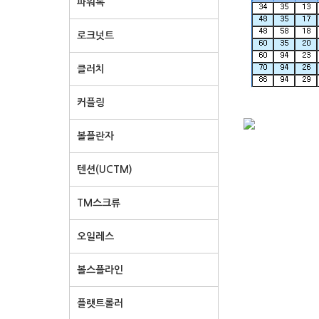
파워록
로크넛트
클러치
커플링
볼플란자
텐션(UCTM)
TM스크류
오일레스
볼스플라인
플랫트롤러