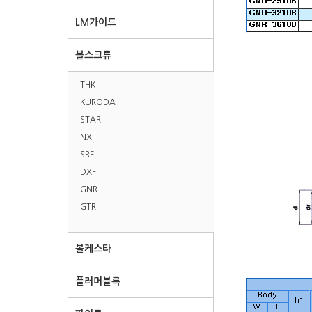
LM가이드
볼스크류
THK
KURODA
STAR
NX
SRFL
DXF
GNR
GTR
볼케스타
플러머블록